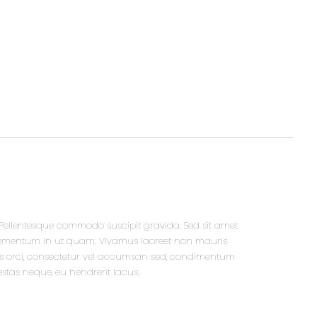
 Pellentesque commodo suscipit gravida. Sed sit amet
elementum in ut quam. Vivamus laoreet non mauris
is orci, consectetur vel accumsan sed, condimentum
stas neque, eu hendrerit lacus.
r