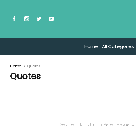
Home
All Categories
Home
Quotes
Quotes
Sed nec blandit nibh. Pellentesque 