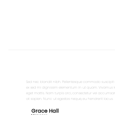
Sed nec blandit nibh. Pellentesque commodo suscipit 
ex sed mi dignissim elementum in ut quam. Vivamus 
eget mattis. Nam turpis orci, consectetur vel accum
at sapien. Nunc ut egestas neque, eu hendrerit lacus.
Grace Hall