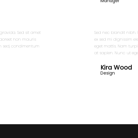
Manager
gravida. Sed sit amet
Sed nec blandit nibh.
laoreet non mauris
ex sed mi dignissim 
san sed, condimentum
eget mattis. Nam turp
at sapien. Nunc ut ege
Kira Wood
Design