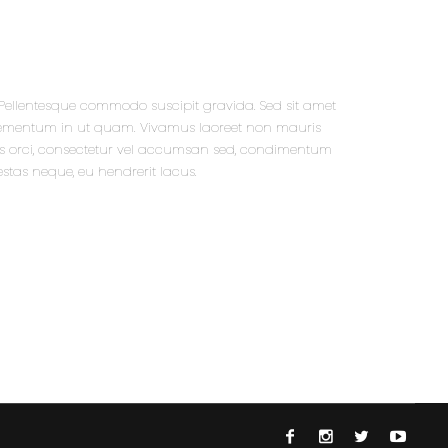
 Pellentesque commodo suscipit gravida. Sed sit amet
elementum in ut quam. Vivamus laoreet non mauris
is orci, consectetur vel accumsan sed, condimentum
stas neque, eu hendrerit lacus.