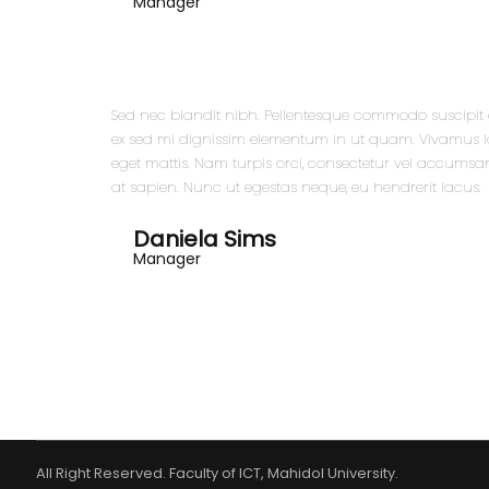
Manager
Sed nec blandit nibh. Pellentesque commodo suscipit 
ex sed mi dignissim elementum in ut quam. Vivamus 
eget mattis. Nam turpis orci, consectetur vel accum
at sapien. Nunc ut egestas neque, eu hendrerit lacus.
Daniela Sims
Manager
All Right Reserved. Faculty of ICT, Mahidol University.