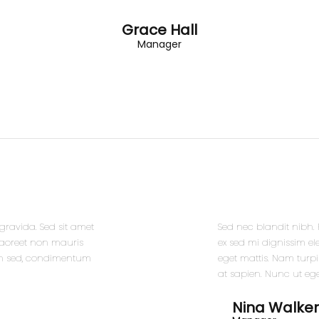
Grace Hall
Manager
gravida. Sed sit amet
Sed nec blandit nibh.
laoreet non mauris
ex sed mi dignissim 
san sed, condimentum
eget mattis. Nam turp
at sapien. Nunc ut ege
Nina Walke