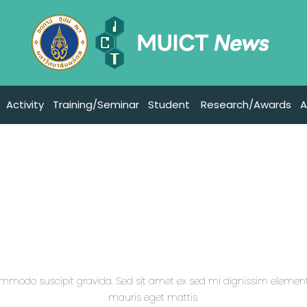
Activity
Training/Seminar
Student
Research/Awards
A
commodo suscipit gravida. Sed sit amet ex sed mi dignissim eleme
mauris eget mattis.